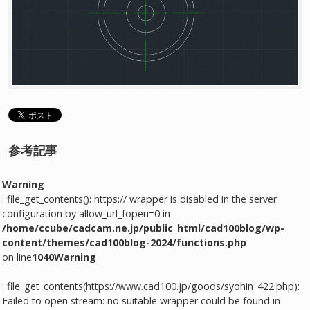
参考記事
Warning
: file_get_contents(): https:// wrapper is disabled in the server
configuration by allow_url_fopen=0 in
/home/ccube/cadcam.ne.jp/public_html/cad100blog/wp-
content/themes/cad100blog-2024/functions.php
on line
1040
Warning
: file_get_contents(https://www.cad100.jp/goods/syohin_422.php):
Failed to open stream: no suitable wrapper could be found in