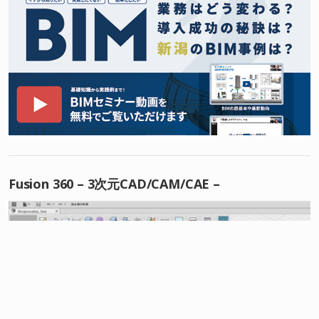
Fusion 360 – 3次元CAD/CAM/CAE –