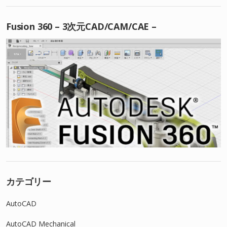
Fusion 360 – 3次元CAD/CAM/CAE –
カテゴリー
AutoCAD
AutoCAD Mechanical