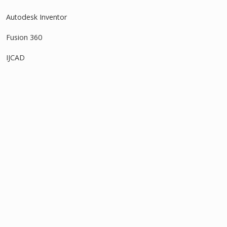
Autodesk Inventor
Fusion 360
IJCAD
Revit
SOLIDWORKS
タグ
アセンブリ
3Dモデル
DWG
インポート
アタッチ
オフセット
オブジェクトスナップ
スケッチ
ストレッチ
ソリッド
グリップ
スイープ
フィーチャー
フィレット