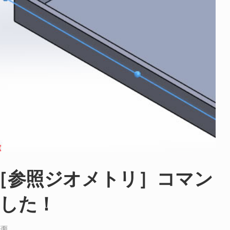
門：［参照ジオメトリ］コマン
した！
平面