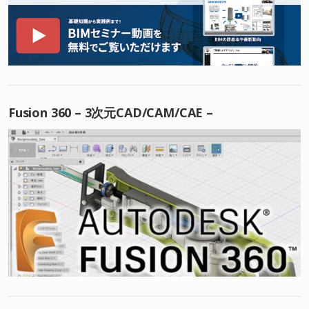
Fusion 360 – 3次元CAD/CAM/CAE –