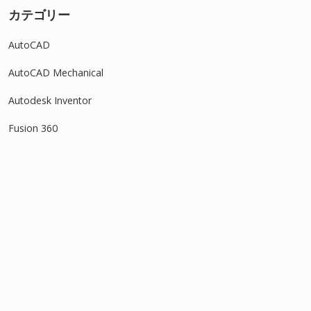
カテゴリー
AutoCAD
AutoCAD Mechanical
Autodesk Inventor
Fusion 360
IJCAD
Revit
SOLIDWORKS
タグ
アセンブリ
3Dモデル
DWG