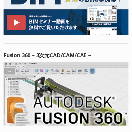
Fusion 360 – 3次元CAD/CAM/CAE –