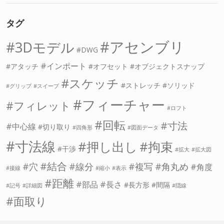
タグ
アセンブリ
3Dモデル
DWG
インポート
アタッチ
オフセット
オブジェクトスナップ
スケッチ
ストレッチ
ソリッド
グリップ
スイープ
フィーチャー
フィレット
ロフト
回転
寸法
中心線
切り取り
四角形
図面データ
寸法線
押し出し
拘束
干渉
拡大
拡大図
結合
穴
線分
複写
角丸め
角度
接線
縮小
表示
距離
部品
長さ
長方形
間隔
記号
詳細図
隠線
面取り