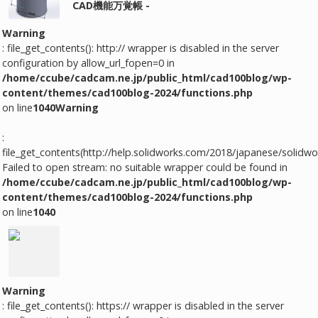
CAD機能万覚帳 -
Warning
: file_get_contents(): http:// wrapper is disabled in the server
configuration by allow_url_fopen=0 in
/home/ccube/cadcam.ne.jp/public_html/cad100blog/wp-
content/themes/cad100blog-2024/functions.php
on line
1040
Warning
:
file_get_contents(http://help.solidworks.com/2018/japanese/solidw
Failed to open stream: no suitable wrapper could be found in
/home/ccube/cadcam.ne.jp/public_html/cad100blog/wp-
content/themes/cad100blog-2024/functions.php
on line
1040
Warning
: file_get_contents(): https:// wrapper is disabled in the server