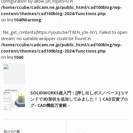
configuration by allow_url_fopen=0 in
/home/ccube/cadcam.ne.jp/public_html/cad100blog/wp-
content/themes/cad100blog-2024/functions.php
on line
1040
Warning
: file_get_contents(https://youtu.be/TBtN_y3e-NY): Failed to open
stream: no suitable wrapper could be found in
/home/ccube/cadcam.ne.jp/public_html/cad100blog/wp-
content/themes/cad100blog-2024/functions.php
on line
1040
SOLIDWORKS超入門：[押し出しボス／ベース]コマ
ンドで3D形状を追加してみました！ | CAD百貨ブロ
グ- CAD機能万覚帳 -
前の記事