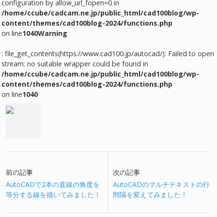
configuration by allow_url_fopen=0 in
/home/ccube/cadcam.ne.jp/public_html/cad100blog/wp-
content/themes/cad100blog-2024/functions.php
on line
1040
Warning
: file_get_contents(https://www.cad100.jp/autocad/): Failed to open
stream: no suitable wrapper could be found in
/home/ccube/cadcam.ne.jp/public_html/cad100blog/wp-
content/themes/cad100blog-2024/functions.php
on line
1040
前の記事
次の記事
AutoCADで2本の直線の角度を
AutoCADのマルチテキストの行
等分する線を描いてみました！
間隔を変えてみました！