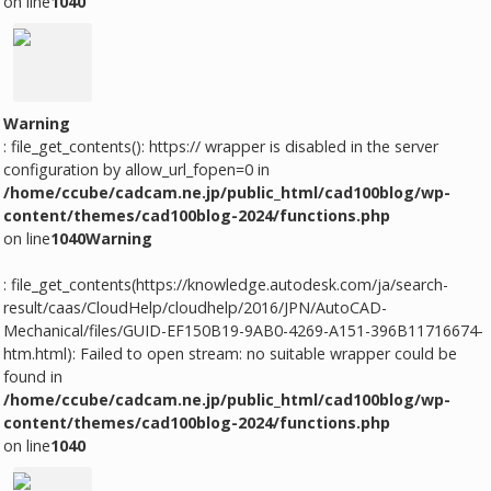
on line
1040
Warning
: file_get_contents(): https:// wrapper is disabled in the server
configuration by allow_url_fopen=0 in
/home/ccube/cadcam.ne.jp/public_html/cad100blog/wp-
content/themes/cad100blog-2024/functions.php
on line
1040
Warning
: file_get_contents(https://knowledge.autodesk.com/ja/search-
result/caas/CloudHelp/cloudhelp/2016/JPN/AutoCAD-
Mechanical/files/GUID-EF150B19-9AB0-4269-A151-396B11716674-
htm.html): Failed to open stream: no suitable wrapper could be
found in
/home/ccube/cadcam.ne.jp/public_html/cad100blog/wp-
content/themes/cad100blog-2024/functions.php
on line
1040