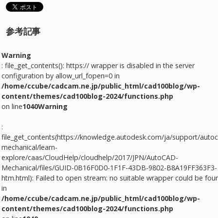
参考記事
Warning
: file_get_contents(): https:// wrapper is disabled in the server
configuration by allow_url_fopen=0 in
/home/ccube/cadcam.ne.jp/public_html/cad100blog/wp-
content/themes/cad100blog-2024/functions.php
on line
1040
Warning
:
file_get_contents(https://knowledge.autodesk.com/ja/support/auto
mechanical/learn-
explore/caas/CloudHelp/cloudhelp/2017/JPN/AutoCAD-
Mechanical/files/GUID-0B16F0D0-1F1F-43DB-9802-B8A19FF363F3-
htm.html): Failed to open stream: no suitable wrapper could be fou
in
/home/ccube/cadcam.ne.jp/public_html/cad100blog/wp-
content/themes/cad100blog-2024/functions.php