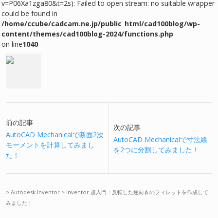
v=P06Xa1zga80&t=2s): Failed to open stream: no suitable wrapper
could be found in
/home/ccube/cadcam.ne.jp/public_html/cad100blog/wp-
content/themes/cad100blog-2024/functions.php
on line
1040
前の記事
次の記事
AutoCAD Mechanicalで断面2次
AutoCAD Mechanicalで寸法線
モーメントを計算してみまし
を2つに分割してみました！
た！
>
Autodesk Inventor
>
Inventor 超入門：反転した逆向きのフィレットを作成して
みました！