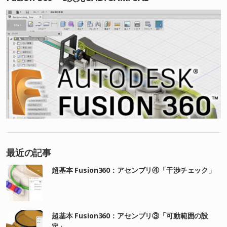
最近の記事
超基本 Fusion360：アセンブリ④「干渉チェック」
超基本 Fusion360：アセンブリ③「可動範囲の設
定」