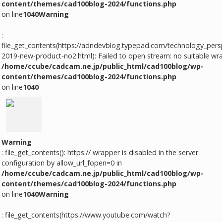
content/themes/cad100blog-2024/functions.php
on line
1040
Warning
:
file_get_contents(https://adndevblog.typepad.com/technology_pers
2019-new-product-no2.html): Failed to open stream: no suitable wr
/home/ccube/cadcam.ne.jp/public_html/cad100blog/wp-
content/themes/cad100blog-2024/functions.php
on line
1040
Warning
: file_get_contents(): https:// wrapper is disabled in the server
configuration by allow_url_fopen=0 in
/home/ccube/cadcam.ne.jp/public_html/cad100blog/wp-
content/themes/cad100blog-2024/functions.php
on line
1040
Warning
: file_get_contents(https://www.youtube.com/watch?