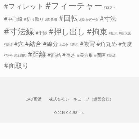
フィーチャー
フィレット
ロフト
回転
寸法
中心線
切り取り
四角形
図面データ
寸法線
押し出し
拘束
干渉
拡大
拡大図
結合
穴
線分
複写
角丸め
角度
接線
縮小
表示
距離
部品
長さ
長方形
間隔
記号
詳細図
隠線
面取り
CAD百貨
株式会社シーキューブ（運営会社）
© 2019 C.CUBE, Inc.