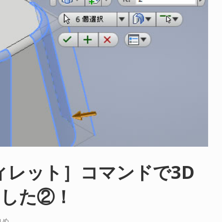
［フィレット］コマンドで3D
ました②！
丸め