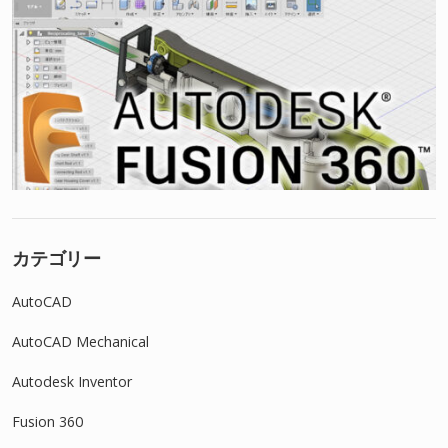
カテゴリー
AutoCAD
AutoCAD Mechanical
Autodesk Inventor
Fusion 360