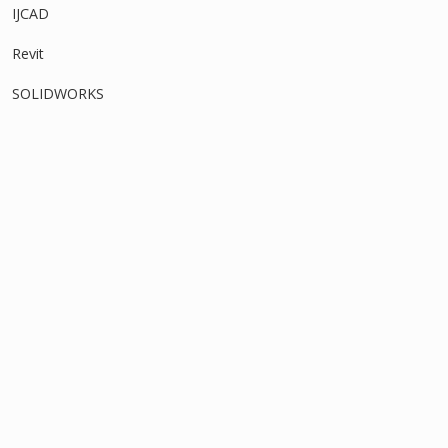
IJCAD
Revit
SOLIDWORKS
タグ
アセンブリ
3Dモデル
DWG
インポート
アタッチ
オフセット
オブジェクトスナップ
スケッチ
ストレッチ
ソリッド
グリップ
スイープ
フィーチャー
フィレット
ロフト
回転
寸法
中心線
切り取り
四角形
図面データ
寸法線
押し出し
拘束
干渉
拡大
拡大図