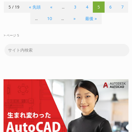
5 / 19
« 先頭
«
...
3
4
5
6
7
...
10
...
»
最後 »
>
ページ 5