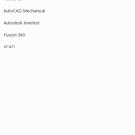
AutoCAD Mechanical
Autodesk Inventor
Fusion 360
IJCAD
Revit
SOLIDWORKS
タグ
アセンブリ
3Dモデル
DWG
インポート
アタッチ
オフセット
オブジェクトスナップ
スケッチ