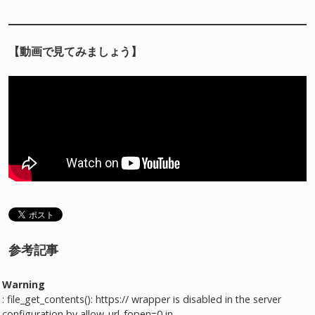
【動画で見てみましょう】
参考記事
Warning
: file_get_contents(): https:// wrapper is disabled in the server
configuration by allow_url_fopen=0 in