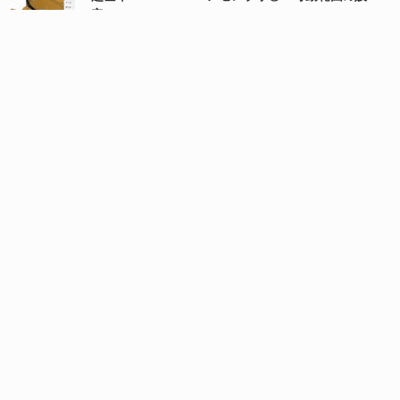
定」
超基本 Fusion360：アセンブリ②「組立（ジョイン
トで拘束）」
超基本 Fusion360：アセンブリ①「部品の配置」
超基本 Fusion360：スケッチ③（スケッチ寸法）
超基本 Fusion360：スケッチ②（拘束）
超基本 Fusion360：スケッチの作成①「輪郭を作図