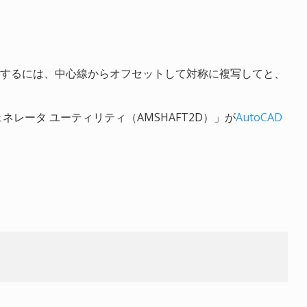
するには、中心線からオフセットして対称に複写してと、
レータ ユーティリティ（AMSHAFT2D）」が
AutoCAD