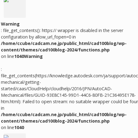
Warning
: file_get_contents(): https:// wrapper is disabled in the server
configuration by allow_url_fopen=0 in
/home/ccube/cadcam.ne.jp/public_html/cad100blog/wp-
content/themes/cad100blog-2024/functions.php
on line
1040
Warning
:
file_get_contents(https://knowledge.autodesk.com/ja/support/auto
mechanical/getting-
started/caas/CloudHelp/cloudhelp/2016/JPN/AutoCAD-
Mechanical/files/GUID-93E8C145-99D1-44C6-80FB-21C36495E178-
htm.html): Failed to open stream: no suitable wrapper could be fou
in
/home/ccube/cadcam.ne.jp/public_html/cad100blog/wp-
content/themes/cad100blog-2024/functions.php
on line
1040