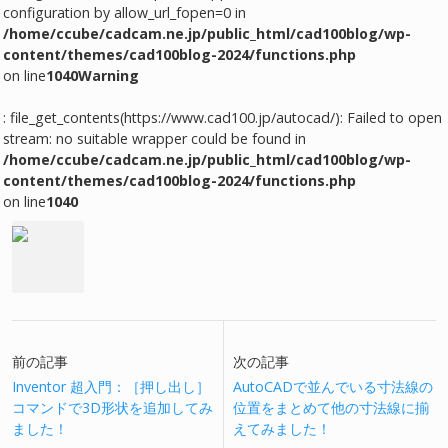
configuration by allow_url_fopen=0 in
/home/ccube/cadcam.ne.jp/public_html/cad100blog/wp-
content/themes/cad100blog-2024/functions.php
on line
1040
Warning
: file_get_contents(https://www.cad100.jp/autocad/): Failed to open
stream: no suitable wrapper could be found in
/home/ccube/cadcam.ne.jp/public_html/cad100blog/wp-
content/themes/cad100blog-2024/functions.php
on line
1040
前の記事
次の記事
Inventor 超入門：［押し出し］
AutoCADで並んでいる寸法線の
コマンドで3D形状を追加してみ
位置をまとめて他の寸法線に揃
ました！
えてみました！