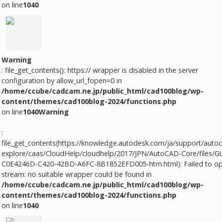
on line
1040
Warning
: file_get_contents(): https:// wrapper is disabled in the server
configuration by allow_url_fopen=0 in
/home/ccube/cadcam.ne.jp/public_html/cad100blog/wp-
content/themes/cad100blog-2024/functions.php
on line
1040
Warning
:
file_get_contents(https://knowledge.autodesk.com/ja/support/autoc
explore/caas/CloudHelp/cloudhelp/2017/JPN/AutoCAD-Core/files/G
C0E4246D-C420-42BD-A6FC-8B1852EFD005-htm.html): Failed to o
stream: no suitable wrapper could be found in
/home/ccube/cadcam.ne.jp/public_html/cad100blog/wp-
content/themes/cad100blog-2024/functions.php
on line
1040