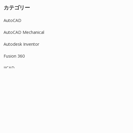
カテゴリー
AutoCAD
AutoCAD Mechanical
Autodesk Inventor
Fusion 360
IJCAD
Revit
SOLIDWORKS
タグ
アセンブリ
3Dモデル