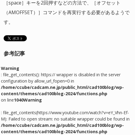
［space］キーを2回押すなどの方法で、［オフセット
（AMOFFSET）］コマンドを再実行する必要があるようで
す。
参考記事
Warning
: file_get_contents(): https:// wrapper is disabled in the server
configuration by allow_url_fopen=0 in
/home/ccube/cadcam.ne.jp/public_html/cad100blog/wp-
content/themes/cad100blog-2024/functions.php
on line
1040
Warning
: file_get_contents(https://www.youtube.com/watch?v=eY_Vhn-Ef-
M): Failed to open stream: no suitable wrapper could be found in
/home/ccube/cadcam.ne.jp/public_html/cad100blog/wp-
content/themes/cad100blog-2024/functions.php