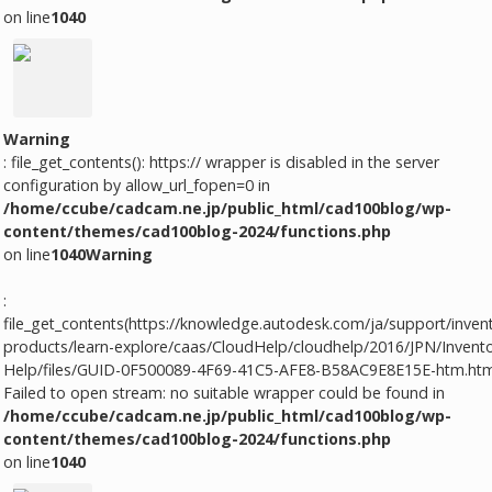
on line
1040
Warning
: file_get_contents(): https:// wrapper is disabled in the server
configuration by allow_url_fopen=0 in
/home/ccube/cadcam.ne.jp/public_html/cad100blog/wp-
content/themes/cad100blog-2024/functions.php
on line
1040
Warning
:
file_get_contents(https://knowledge.autodesk.com/ja/support/inven
products/learn-explore/caas/CloudHelp/cloudhelp/2016/JPN/Invento
Help/files/GUID-0F500089-4F69-41C5-AFE8-B58AC9E8E15E-htm.htm
Failed to open stream: no suitable wrapper could be found in
/home/ccube/cadcam.ne.jp/public_html/cad100blog/wp-
content/themes/cad100blog-2024/functions.php
on line
1040