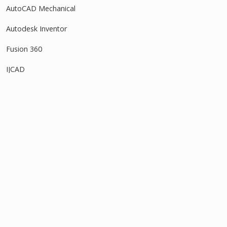
AutoCAD Mechanical
Autodesk Inventor
Fusion 360
IJCAD
Revit
SOLIDWORKS
タグ
アセンブリ
3Dモデル
DWG
インポート
アタッチ
オフセット
オブジェクトスナップ
スケッチ
ストレッチ
ソリッド
グリップ
スイープ