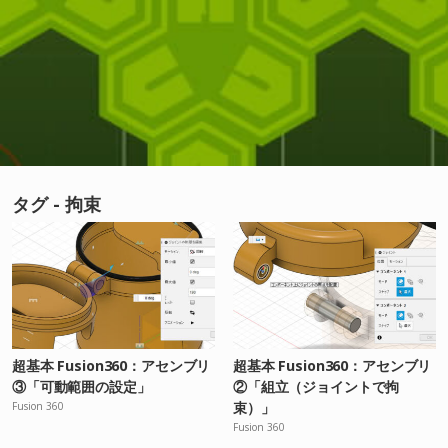
タグ - 拘束
超基本 Fusion360：アセンブリ
超基本 Fusion360：アセンブリ
③「可動範囲の設定」
②「組立（ジョイントで拘
束）」
Fusion 360
Fusion 360