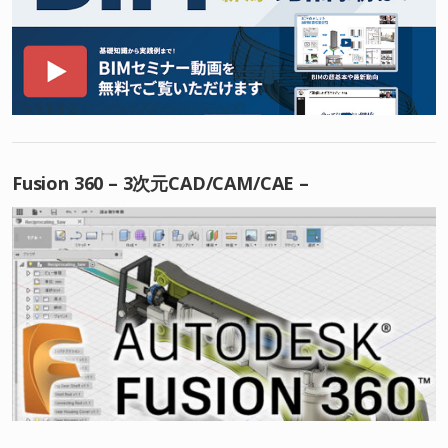
Fusion 360 – 3次元CAD/CAM/CAE –