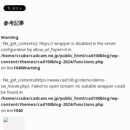
参考記事
Warning
: file_get_contents(): https:// wrapper is disabled in the server
configuration by allow_url_fopen=0 in
/home/ccube/cadcam.ne.jp/public_html/cad100blog/wp-
content/themes/cad100blog-2024/functions.php
on line
1040
Warning
: file_get_contents(https://www.cad100.jp/demo/demo-
sw_movie.php): Failed to open stream: no suitable wrapper could
be found in
/home/ccube/cadcam.ne.jp/public_html/cad100blog/wp-
content/themes/cad100blog-2024/functions.php
on line
1040