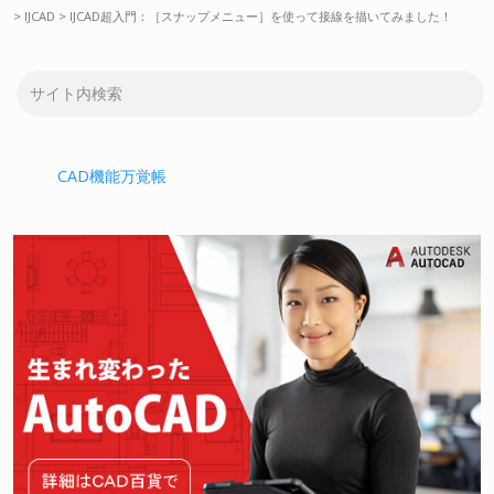
>
IJCAD
>
IJCAD超入門：［スナップメニュー］を使って接線を描いてみました！
CAD機能万覚帳