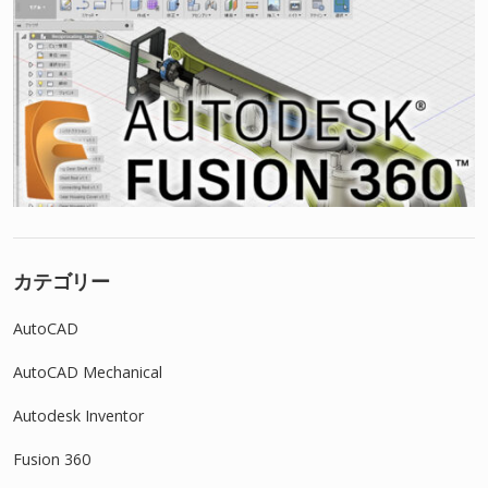
カテゴリー
AutoCAD
AutoCAD Mechanical
Autodesk Inventor
Fusion 360