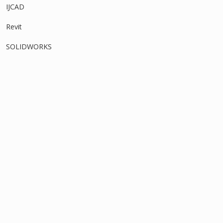
IJCAD
Revit
SOLIDWORKS
タグ
アセンブリ
3Dモデル
DWG
インポート
アタッチ
オフセット
オブジェクトスナップ
スケッチ
ストレッチ
ソリッド
グリップ
スイープ
フィーチャー
フィレット
ロフト
回転
寸法
中心線
切り取り
四角形
図面データ
寸法線
押し出し
拘束
干渉
拡大
拡大図