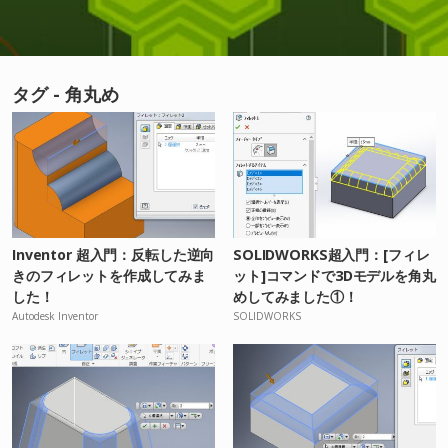
タグ - 角丸め
Inventor 超入門：反転した逆向
SOLIDWORKS超入門：[フィレ
きのフィレットを作成してみま
ット]コマンドで3Dモデルを角丸
した！
めしてみました①！
Autodesk Inventor
SOLIDWORKS