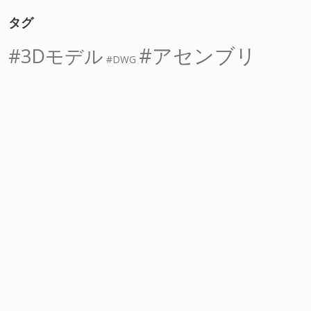
タグ
アセンブリ
3Dモデル
DWG
インポート
アタッチ
オフセット
オブジェクトスナップ
スケッチ
ストレッチ
ソリッド
グリップ
スイープ
フィーチャー
フィレット
ロフト
回転
寸法
中心線
切り取り
四角形
図面データ
寸法線
押し出し
拘束
干渉
拡大
拡大図
結合
穴
線分
複写
角丸め
角度
接線
縮小
表示
距離
部品
長さ
長方形
間隔
記号
詳細図
隠線
面取り