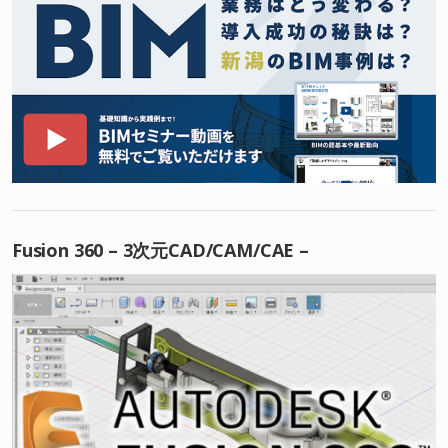
Fusion 360 – 3次元CAD/CAM/CAE –