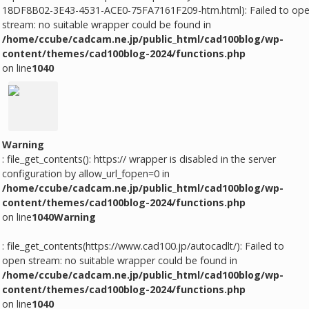
18DF8B02-3E43-4531-ACE0-75FA7161F209-htm.html): Failed to op
stream: no suitable wrapper could be found in
/home/ccube/cadcam.ne.jp/public_html/cad100blog/wp-
content/themes/cad100blog-2024/functions.php
on line
1040
Warning
: file_get_contents(): https:// wrapper is disabled in the server
configuration by allow_url_fopen=0 in
/home/ccube/cadcam.ne.jp/public_html/cad100blog/wp-
content/themes/cad100blog-2024/functions.php
on line
1040
Warning
: file_get_contents(https://www.cad100.jp/autocadlt/): Failed to
open stream: no suitable wrapper could be found in
/home/ccube/cadcam.ne.jp/public_html/cad100blog/wp-
content/themes/cad100blog-2024/functions.php
on line
1040