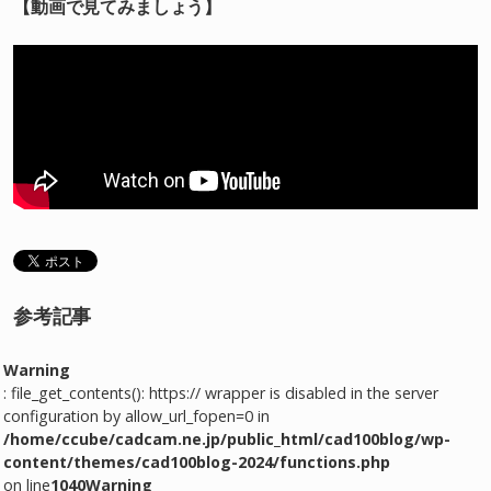
【動画で見てみましょう】
参考記事
Warning
: file_get_contents(): https:// wrapper is disabled in the server
configuration by allow_url_fopen=0 in
/home/ccube/cadcam.ne.jp/public_html/cad100blog/wp-
content/themes/cad100blog-2024/functions.php
on line
1040
Warning