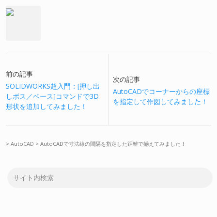
前の記事
次の記事
SOLIDWORKS超入門：[押し出
AutoCADでコーナーからの座標
しボス／ベース]コマンドで3D
を指定して作図してみました！
形状を追加してみました！
>
AutoCAD
>
AutoCADで寸法線の間隔を指定した距離で揃えてみました！