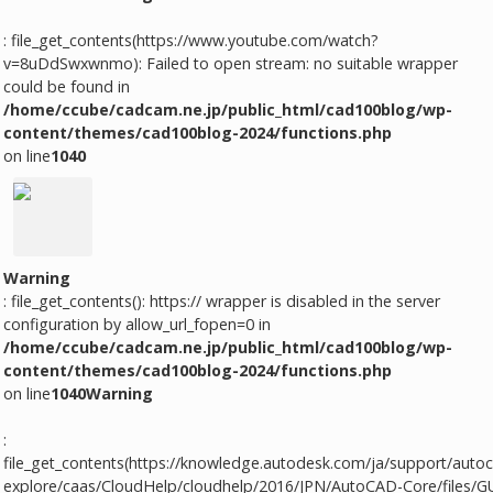
: file_get_contents(https://www.youtube.com/watch?
v=8uDdSwxwnmo): Failed to open stream: no suitable wrapper
could be found in
/home/ccube/cadcam.ne.jp/public_html/cad100blog/wp-
content/themes/cad100blog-2024/functions.php
on line
1040
Warning
: file_get_contents(): https:// wrapper is disabled in the server
configuration by allow_url_fopen=0 in
/home/ccube/cadcam.ne.jp/public_html/cad100blog/wp-
content/themes/cad100blog-2024/functions.php
on line
1040
Warning
:
file_get_contents(https://knowledge.autodesk.com/ja/support/autoc
explore/caas/CloudHelp/cloudhelp/2016/JPN/AutoCAD-Core/files/G