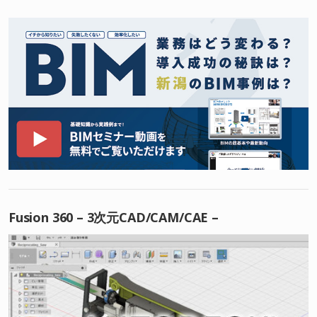
Fusion 360 – 3次元CAD/CAM/CAE –