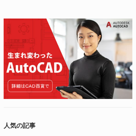
人気の記事