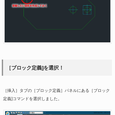
［ブロック定義]を選択！
［挿入］タブの［ブロック定義］パネルにある［ブロック
定義]コマンドを選択しました。