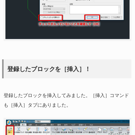
登録したブロックを［挿入］！
登録したブロックを挿入してみました。［挿入］コマンド
も［挿入］タブにありました。