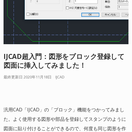
IJCAD超入門：図形をブロック登録して
図面に挿入してみました！
最終更新日 2020年11月18日
IJCAD
汎用CAD「IJCAD」の「ブロック」機能をつかってみまし
た。よく使用する図形や部品を登録してスタンプのように
図面に貼り付けることができるので、何度も同じ図形を作