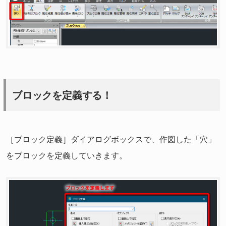
ブロックを定義する！
［ブロック定義］ダイアログボックスで、作図した「穴」
をブロックを定義していきます。