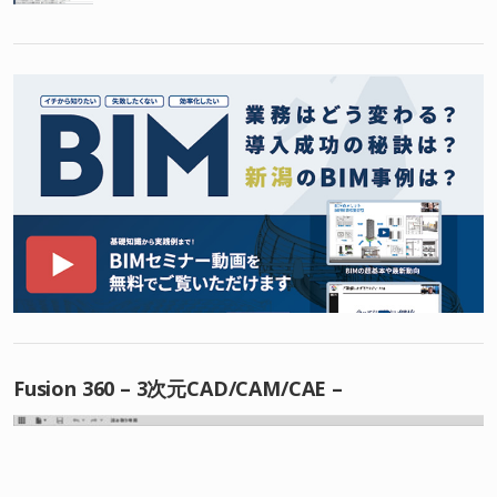
Fusion 360 – 3次元CAD/CAM/CAE –