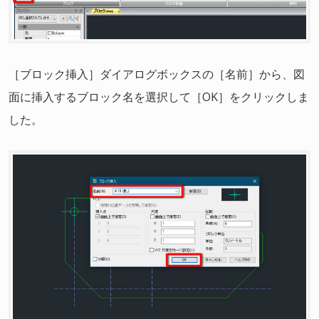
［ブロック挿入］ダイアログボックスの［名前］から、図
面に挿入するブロック名を選択して［OK］をクリックしま
した。