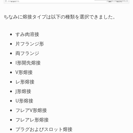
ちなみに熔接タイプは以下の種類を選択できました。
すみ肉溶接
片フランジ形
両フランジ
I形開先熔接
V形熔接
レ形熔接
J形熔接
U形熔接
フレアV形熔接
フレアレ形熔接
プラグおよびスロット熔接