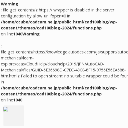
Warning
: file_get_contents(): https:// wrapper is disabled in the server
configuration by allow_url_fopen=0 in
/home/ccube/cadcam.ne.jp/public_html/cad100blog/wp-
content/themes/cad100blog-2024/functions.php
on line
1040
Warning
:
file_get_contents(https://knowledge.autodesk.com/ja/support/auto
mechanical/learn-
explore/caas/CloudHelp/cloudhelp/2019/JPN/AutoCAD-
Mechanical/files/GUID-6E36698D-C7EC-43C8-8F15-9756E56EA688-
htm.html): Failed to open stream: no suitable wrapper could be fou
in
/home/ccube/cadcam.ne.jp/public_html/cad100blog/wp-
content/themes/cad100blog-2024/functions.php
on line
1040