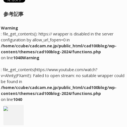
参考記事
Warning
: file_get_contents(): https:// wrapper is disabled in the server
configuration by allow_url_fopen=0 in
/home/ccube/cadcam.ne.jp/public_html/cad100blog/wp-
content/themes/cad100blog-2024/functions.php
on line
1040
Warning
: file_get_contents(https://www.youtube.com/watch?
v=AhntyJFXamE): Failed to open stream: no suitable wrapper could
be found in
/home/ccube/cadcam.ne.jp/public_html/cad100blog/wp-
content/themes/cad100blog-2024/functions.php
on line
1040