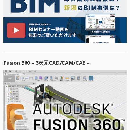
Fusion 360 – 3次元CAD/CAM/CAE –