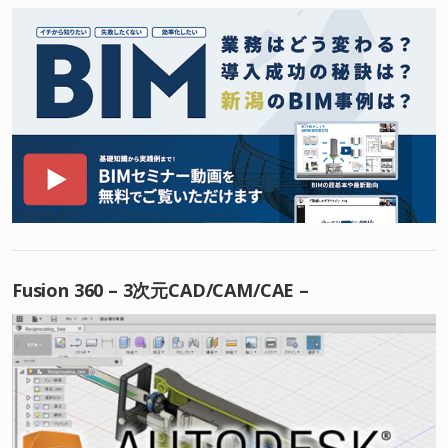
Fusion 360 – 3次元CAD/CAM/CAE –