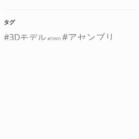
タグ
アセンブリ
3Dモデル
DWG
インポート
アタッチ
オフセット
オブジェクトスナップ
スケッチ
ストレッチ
ソリッド
グリップ
スイープ
フィーチャー
フィレット
ロフト
回転
寸法
中心線
切り取り
四角形
図面データ
寸法線
押し出し
拘束
干渉
拡大
拡大図
結合
穴
線分
複写
角丸め
角度
接線
縮小
表示
距離
部品
長さ
長方形
間隔
記号
詳細図
隠線
面取り