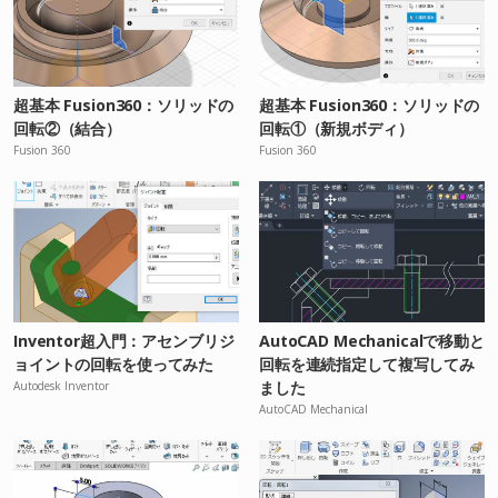
超基本 Fusion360：ソリッドの
超基本 Fusion360：ソリッドの
回転②（結合）
回転①（新規ボディ）
Fusion 360
Fusion 360
Inventor超入門：アセンブリジ
AutoCAD Mechanicalで移動と
ョイントの回転を使ってみた
回転を連続指定して複写してみ
ました
Autodesk Inventor
AutoCAD Mechanical