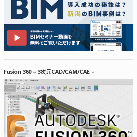
Fusion 360 – 3次元CAD/CAM/CAE –