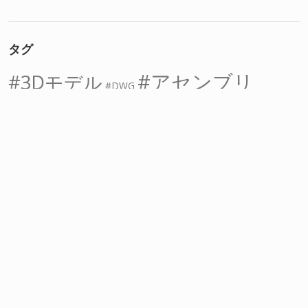
タグ
アセンブリ
3Dモデル
DWG
インポート
アタッチ
オフセット
オブジェクトスナップ
スケッチ
ストレッチ
ソリッド
グリップ
スイープ
フィーチャー
フィレット
ロフト
回転
寸法
中心線
切り取り
四角形
図面データ
寸法線
押し出し
拘束
干渉
拡大
拡大図
結合
穴
線分
複写
角丸め
角度
接線
縮小
表示
距離
部品
長さ
長方形
間隔
記号
詳細図
隠線
面取り