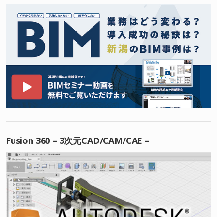
Fusion 360 – 3次元CAD/CAM/CAE –