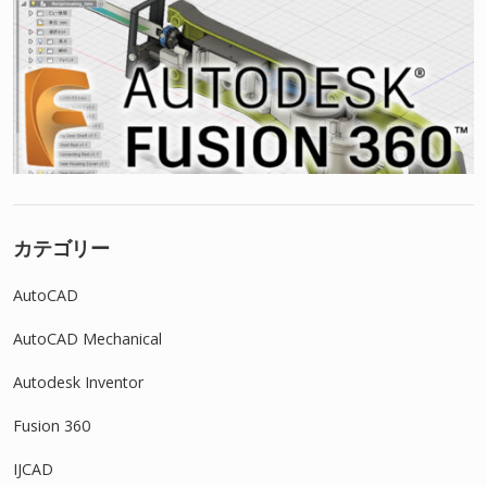
カテゴリー
AutoCAD
AutoCAD Mechanical
Autodesk Inventor
Fusion 360
IJCAD