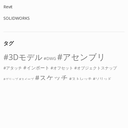
Revit
SOLIDWORKS
タグ
アセンブリ
3Dモデル
DWG
インポート
アタッチ
オフセット
オブジェクトスナップ
スケッチ
ストレッチ
ソリッド
グリップ
スイープ
フィーチャー
フィレット
ロフト
回転
寸法
中心線
切り取り
四角形
図面データ
寸法線
押し出し
拘束
干渉
拡大
拡大図
結合
穴
線分
複写
角丸め
角度
接線
縮小
表示