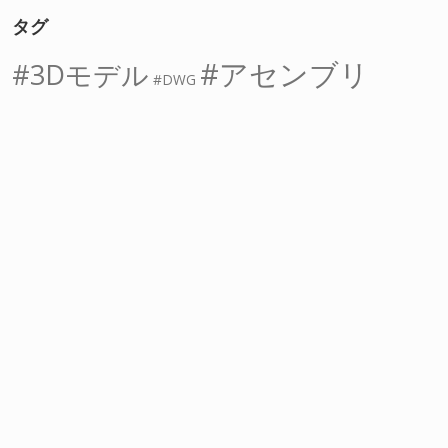
タグ
アセンブリ
3Dモデル
DWG
インポート
アタッチ
オフセット
オブジェクトスナップ
スケッチ
ストレッチ
ソリッド
グリップ
スイープ
フィーチャー
フィレット
ロフト
回転
寸法
中心線
切り取り
四角形
図面データ
寸法線
押し出し
拘束
干渉
拡大
拡大図
結合
穴
線分
複写
角丸め
角度
接線
縮小
表示
距離
部品
長さ
長方形
間隔
記号
詳細図
隠線
面取り