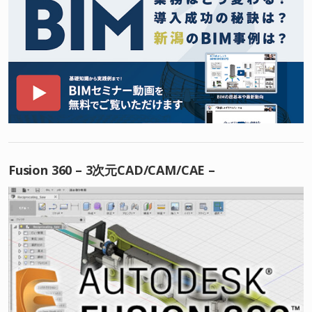
Fusion 360 – 3次元CAD/CAM/CAE –