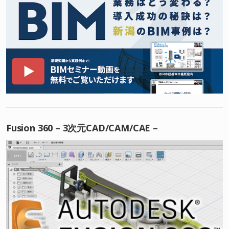
Fusion 360 – 3次元CAD/CAM/CAE –