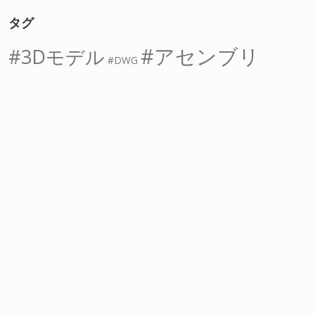
タグ
アセンブリ
3Dモデル
DWG
インポート
アタッチ
オフセット
オブジェクトスナップ
スケッチ
ストレッチ
ソリッド
グリップ
スイープ
フィーチャー
フィレット
ロフト
回転
寸法
中心線
切り取り
四角形
図面データ
寸法線
押し出し
拘束
干渉
拡大
拡大図
結合
穴
線分
複写
角丸め
角度
接線
縮小
表示
距離
部品
長さ
長方形
間隔
記号
詳細図
隠線
面取り